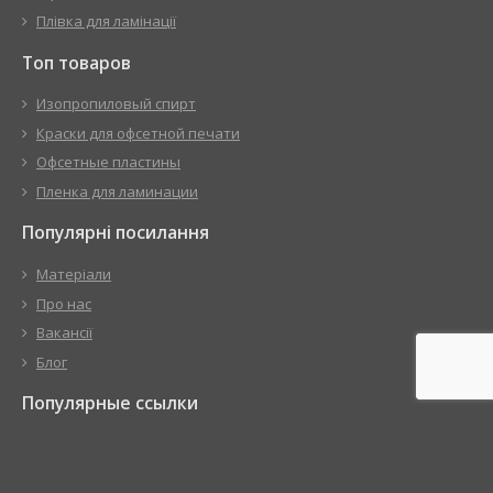
Плівка для ламінації
Топ товаров
Изопропиловый спирт
Краски для офсетной печати
Офсетные пластины
Пленка для ламинации
Популярні посилання
Матеріали
Про нас
Вакансії
Блог
Популярные ссылки
Материалы
О нас