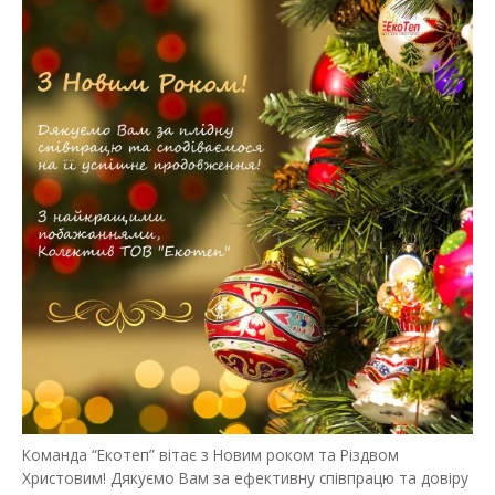
Команда “Екотеп” вітає з Новим роком та Різдвом
Христовим! Дякуємо Вам за ефективну співпрацю та довіру