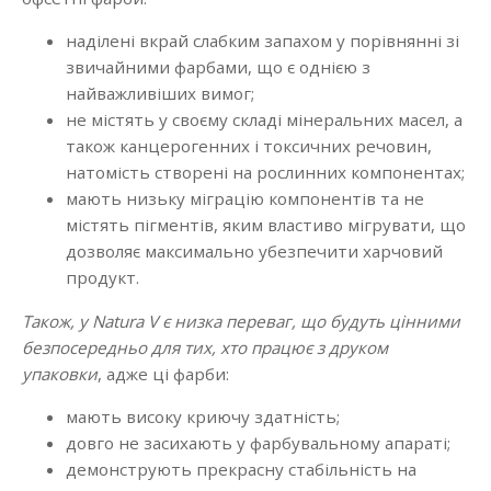
наділені вкрай слабким запахом у порівнянні зі
звичайними фарбами, що є однією з
найважливіших вимог;
не містять у своєму складі мінеральних масел, а
також канцерогенних і токсичних речовин,
натомість створені на рослинних компонентах;
мають низьку міграцію компонентів та не
містять пігментів, яким властиво мігрувати, що
дозволяє максимально убезпечити харчовий
продукт.
Також, у Natura V є низка переваг, що будуть цінними
безпосередньо для тих, хто працює з друком
упаковки
, адже ці фарби:
мають високу криючу здатність;
довго не засихають у фарбувальному апараті;
демонструють прекрасну стабільність на