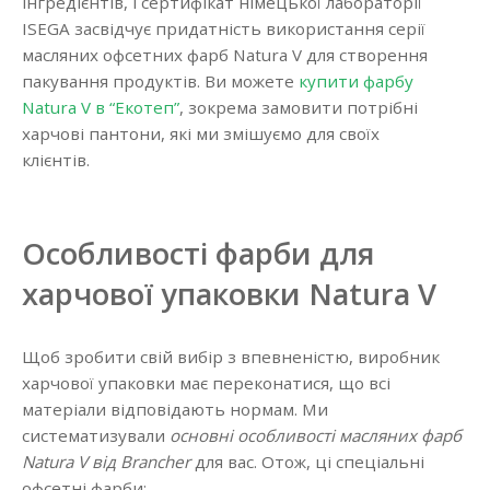
інгредієнтів, і сертифікат німецької лабораторії
ISEGA засвідчує придатність використання серії
масляних офсетних фарб Natura V для створення
пакування продуктів. Ви можете
купити фарбу
Natura V в “Екотеп”
, зокрема замовити потрібні
харчові пантони, які ми змішуємо для своїх
клієнтів.
Особливості фарби для
харчової упаковки Natura V
Щоб зробити свій вибір з впевненістю, виробник
харчової упаковки має переконатися, що всі
матеріали відповідають нормам. Ми
систематизували
основні особливості масляних фарб
Natura V від Brancher
для вас. Отож, ці спеціальні
офсетні фарби: