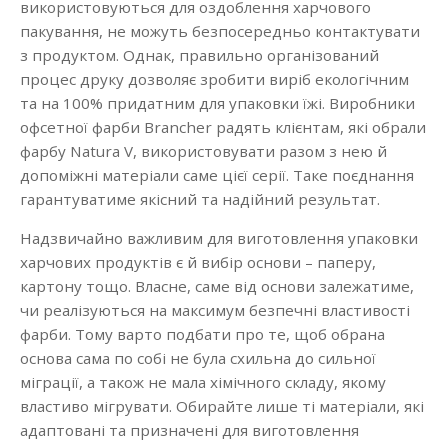
використовуються для оздоблення харчового
пакування, не можуть безпосередньо контактувати
з продуктом. Однак, правильно організований
процес друку дозволяє зробити виріб екологічним
та на 100% придатним для упаковки їжі. Виробники
офсетної фарби Brancher радять клієнтам, які обрали
фарбу Natura V, використовувати разом з нею й
допоміжні матеріали саме цієї серії. Таке поєднання
гарантуватиме якісний та надійний результат.
Надзвичайно важливим для виготовлення упаковки
харчових продуктів є й вибір основи – паперу,
картону тощо. Власне, саме від основи залежатиме,
чи реалізуються на максимум безпечні властивості
фарби. Тому варто подбати про те, щоб обрана
основа сама по собі не була схильна до сильної
міграції, а також не мала хімічного складу, якому
властиво мігрувати. Обирайте лише ті матеріали, які
адаптовані та призначені для виготовлення