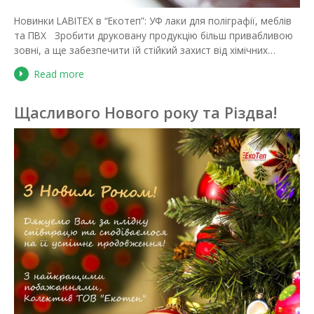
Новинки LABITEX в “Екотеп”: УФ лаки для поліграфії, меблів
та ПВХ Зробити друковану продукцію більш привабливою
зовні, а ще забезпечити їй стійкий захист від хімічних…
Read more
Щасливого Нового року та Різдва!