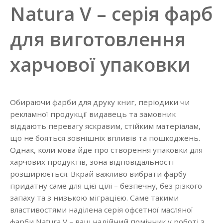
Natura V – серія фарб
для виготовлення
харчової упаковки
Обираючи фарби для друку книг, періодики чи
рекламної продукції видавець та замовник
віддають перевагу яскравим, стійким матеріалам,
що не бояться зовнішніх впливів та пошкоджень.
Однак, коли мова йде про створення упаковки для
харчових продуктів, зона відповідальності
розширюється. Вкрай важливо вибрати фарбу
придатну саме для цієї цілі – безпечну, без різкого
запаху та з низькою міграцією. Саме такими
властивостями наділена серія офсетної масляної
фарби Natura V – ваш надійний помічник у роботі з