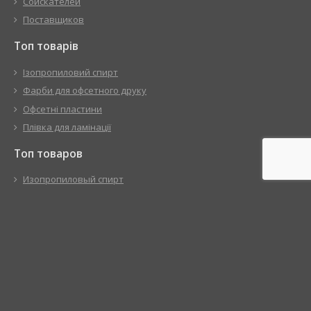
Соискателей
Поставщиков
Топ товарів
Ізопропиловий спирт
Фарби для офсетного друку
Офсетні пластини
Плівка для ламінації
Топ товаров
Изопропиловый спирт
Краски для офсетной печати
Офсетные пластины
Пленка для ламинации
Популярні посилання
Матеріали
Про нас