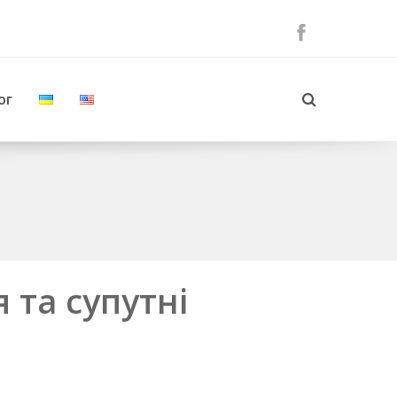
ог
 та супутні