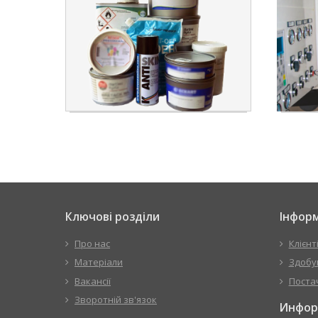
Ключові розділи
Інформ
Про нас
Клієнт
Матеріали
Здобу
Вакансії
Поста
Зворотній зв'язок
Инфор