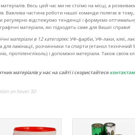
атеріалів. Весь цей час ми не стоїмо на місці, а розвиває
ків. Важлива частина роботи нашої команди полягає в тому
и регулярно відстежуємо тенденції і формуємо оптимальну 
рафічні матеріали, які підходять саме для Вашої справи!
чні матеріали в 12 категоріях:
УФ-фарби, УФ-лаки, клеї, лак
а для ламінації, розчинники та спирти (етанол технічний 9
рію, пропіленгліколь) і допоміжні матеріали. Також своїм 
их матеріалів у нас на сайті і скористайтеся
контактам
ption on hover 3D