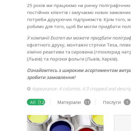
25 років ми працюємо на ринку поліграфічних м
постійних клієнтів і залучаємо нових замовни
потреби друкуючих підприємств. Крім того, м
робимо для того, щоб Ви могли придбати поліг
У компанії Екотеп ви можете придбати поліграфі
офсетного друку, монтажні стрічки Tesa, плівк
хімічні реактиви та сировина (гіпохлорид нат
(Львів) та порізки фольги (Львів, Харків).
Ознайомтесь з широким асортиментом витратн
зробити замовлення!
Appearance: 4 columns, 4:3 cropped and descri
All
12
Матеріали
11
Послуги
1