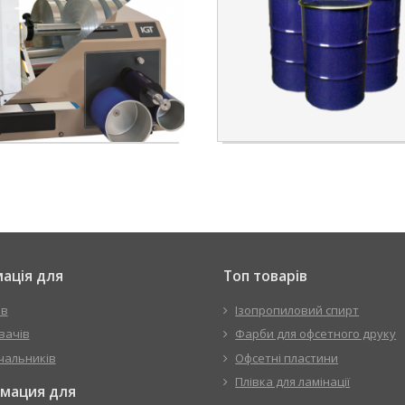
ація для
Топ товарів
ів
Ізопропиловий спирт
вачів
Фарби для офсетного друку
чальників
Офсетні пластини
Плівка для ламінації
мация для